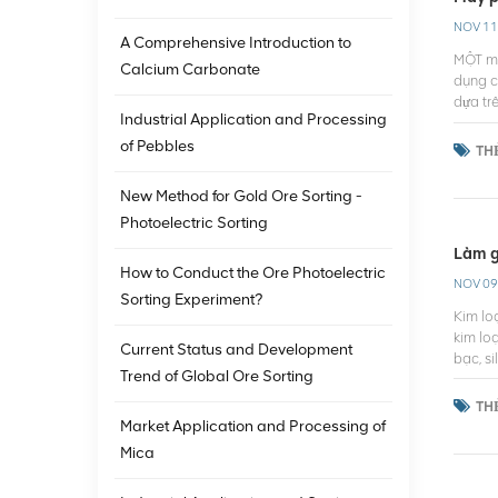
NOV 11
A Comprehensive Introduction to
MỘT má
Calcium Carbonate
dụng c
dựa tr
Industrial Application and Processing
cần xử
Các lo
of Pebbles
THẺ
nhau d
thông 
New Method for Gold Ore Sorting -
tiến n
Photoelectric Sorting
hạt qu
cát kh
Làm g
trên đ
How to Conduct the Ore Photoelectric
NOV 09
này có
Sorting Experiment?
hồng n
Kim lo
Nguyên
kim lo
Current Status and Development
nhau n
bạc, si
Trend of Global Ore Sorting
hoặc t
thông 
các mẫ
Trung 
THẺ
thập đ
theo k
Market Application and Processing of
tích, 
Hầu hế
Mica
diễn r
là yếu
của cô
các lo