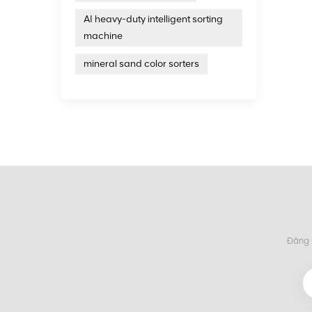
như qu
AI heavy-duty intelligent sorting
bằng c
machine
quá tr
nhiều 
mineral sand color sorters
phân l
và lợi
cho hầu
quặng,
tuyển 
vào bo
thô, h
từ sử d
dụ, ch
riêng 
chúng s
pháp t
hạn nh
giữa k
Đăng k
như qu
bằng c
quá tr
nhiều 
thông 