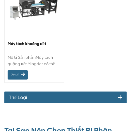
Máy tách khoáng ướt
Mô tả Sản phẩmMáy tách
quặng ướt Mingder có thể
chọn khoáng sản ướt một
Detail
cách chính xác.Giảm quá
trình sấy
Thể Loại
Tại Sao Nên Chọn Thiết Bị Phân