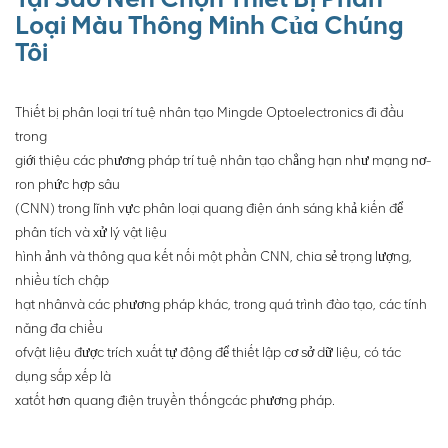
Loại Màu Thông Minh Của Chúng
Tôi
Thiết bị phân loại trí tuệ nhân tạo Mingde Optoelectronics đi đầu
trong
giới thiệu các phương pháp trí tuệ nhân tạo chẳng hạn như mạng nơ-
ron phức hợp sâu
(CNN) trong lĩnh vực phân loại quang điện ánh sáng khả kiến để
phân tích và xử lý vật liệu
hình ảnh và thông qua kết nối một phần CNN, chia sẻ trọng lượng,
nhiều tích chập
hạt nhân
và các phương pháp khác, trong quá trình đào tạo, các tính
năng đa chiều
of
vật liệu được trích xuất tự động để thiết lập cơ sở dữ liệu, có tác
dụng sắp xếp là
xa
tốt hơn quang điện truyền thống
các phương pháp.