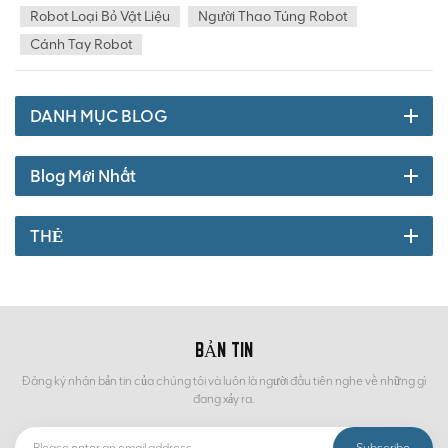
phận bằng sắt, đường ống làm đầy chất thải và các mảnh vụn
Robot Loại Bỏ Vật Liệu
Người Thao Túng Robot
khác trong quá trình sản xuất và vận chuyển quặng, thay thế việc
Cánh Tay Robot
phân loại thủ công bằng tay, đặt nền móng cho việc giảm nhân
công lao động , giảm tỷ lệ hỏng hóc thiết bị, giảm nhân viên và
tăng hiệu quả.
DANH MỤC BLOG
Blog Mới Nhất
THẺ
BẢN TIN
Đăng ký nhận bản tin của chúng tôi và luôn là người đầu tiên nghe về những gì
đang xảy ra.