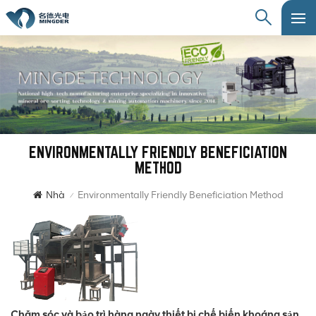
ENVIRONMENTALLY FRIENDLY BENEFICIATION
METHOD
Nhà
Environmentally Friendly Beneficiation Method
/
Chăm sóc và bảo trì hàng ngày thiết bị chế biến khoáng sản