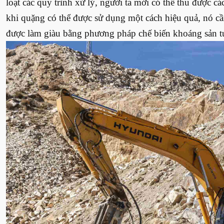
loạt các quy trình xử lý, người ta mới có thể thu được c
khi quặng có thể được sử dụng một cách hiệu quả, nó cầ
được làm giàu bằng phương pháp chế biến khoáng sản 