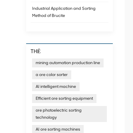
Industrial Application and Sorting
Method of Brucite
THẺ
mining automation production line
a ore color sorter
AI intelligent machine
Efficient ore sorting equipment
ore photoelectric sorting
technology
AI ore sorting machines