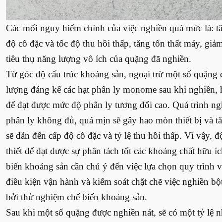
Các mối nguy hiểm chính của việc nghiền quá mức là: tă
độ cô đặc và tốc độ thu hồi thấp, tăng tổn thất máy, giả
tiêu thụ năng lượng vô ích của quặng đã nghiền.
Từ góc độ cấu trúc khoáng sản, ngoại trừ một số quặng c
lượng đáng kể các hạt phân ly monome sau khi nghiền, h
để đạt được mức độ phân ly tương đối cao. Quá trình n
phân ly không đủ, quá mịn sẽ gây hao mòn thiết bị và t
sẽ dẫn đến cấp độ cô đặc và tỷ lệ thu hồi thấp. Vì vậy, 
thiết để đạt được sự phân tách tốt các khoáng chất hữu
biến khoáng sản cần chú ý đến việc lựa chọn quy trình và
điều kiện vận hành và kiểm soát chặt chẽ việc nghiền bộ
bởi thử nghiệm chế biến khoáng sản.
Sau khi một số quặng được nghiền nát, sẽ có một tỷ lệ nh