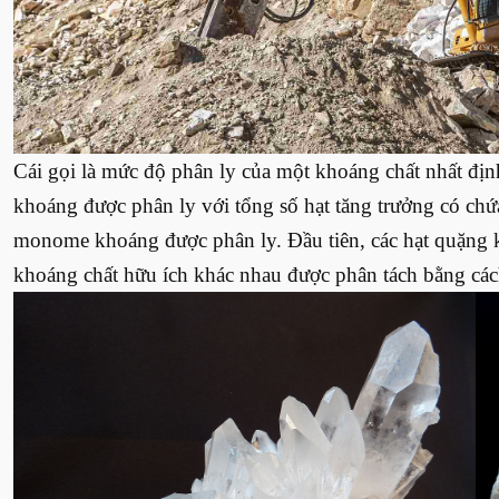
Cái gọi là mức độ phân ly của một khoáng chất nhất địn
khoáng được phân ly với tổng số hạt tăng trưởng có chứ
monome khoáng được phân ly. Đầu tiên, các hạt quặng k
khoáng chất hữu ích khác nhau được phân tách bằng các