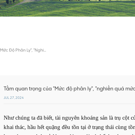
Tầm Quan Trọng Của "Mức Độ Phân Ly", "nghiền Quá Mức" Và Phân Loại Trước!
Tầm quan trọng của "Mức độ phân ly", "nghiền quá mức"
JUL 27, 2024
Như chúng ta đã biết, tài nguyên khoáng sản là trụ cột c
khai thác, hầu hết quặng đều tồn tại ở trạng thái cùng t