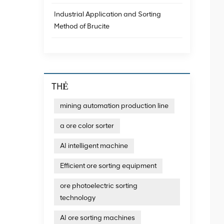
Industrial Application and Sorting
Method of Brucite
THẺ
mining automation production line
a ore color sorter
AI intelligent machine
Efficient ore sorting equipment
ore photoelectric sorting
technology
AI ore sorting machines