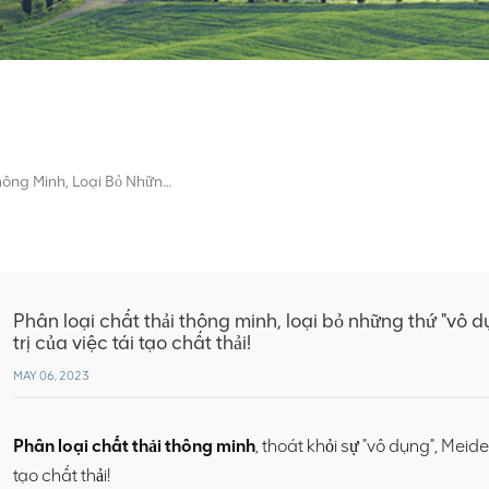
Phân Loại Chất Thải Thông Minh, Loại Bỏ Những Thứ "vô Dụng", Meide Optoelectronics Nhận Ra Giá Trị Của Việc Tái Tạo Chất Thải!
Phân loại chất thải thông minh, loại bỏ những thứ "vô 
trị của việc tái tạo chất thải!
MAY 06, 2023
Phân loại chất thải thông minh
, thoát khỏi sự "vô dụng", Meide
tạo chất thải!