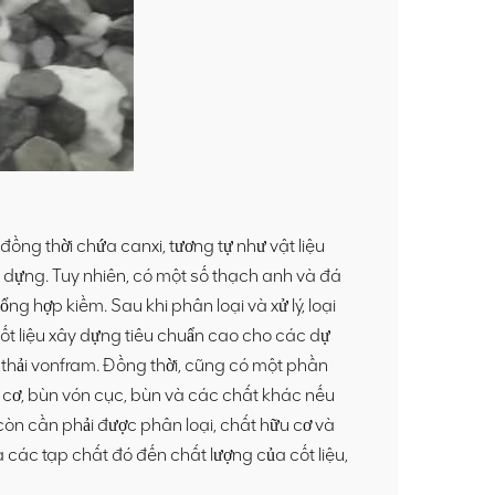
 đồng thời chứa canxi, tương tự như vật liệu
y dựng. Tuy nhiên, có một số thạch anh và đá
ng hợp kiềm. Sau khi phân loại và xử lý, loại
ốt liệu xây dựng tiêu chuẩn cao cho các dự
t thải vonfram. Đồng thời, cũng có một phần
u cơ, bùn vón cục, bùn và các chất khác nếu
 còn cần phải được phân loại, chất hữu cơ và
 các tạp chất đó đến chất lượng của cốt liệu,