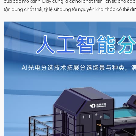
của các mỏ xanh. Đây cũng là cơ hội phát triển lịch sử cho cá
tận dụng chất thải, tỷ lệ sử dụng tài nguyên khai thác có thể đ