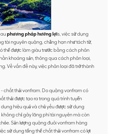
nhau
phương pháp hưởng lợi
s, việc sử dụng
dụng tài nguyên quặng, chẳng hạn như tách từ,
 có thể được làm giàu trước bằng cách phân
h phần khoáng sản, thông qua cách phân loại,
g. Về vấn đề này, việc phân loại đã trở thành
ểu - chất thải vonfram. Do quặng vonfram có
t thải được tạo ra trong quá trình tuyển
 dụng hiệu quả và chủ yếu được sử dụng
, không chỉ gây lãng phí tài nguyên mà còn
 khỏe. Sản lượng quặng đuôi vonfram hàng
ệc sử dụng tổng thể chất thải vonfram có lợi