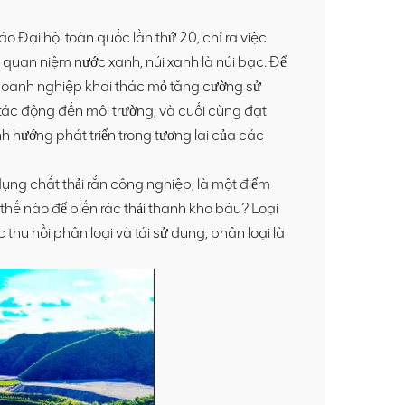
 Đại hội toàn quốc lần thứ 20, chỉ ra việc
 quan niệm nước xanh, núi xanh là núi bạc. Để
 doanh nghiệp khai thác mỏ tăng cường sử
à tác động đến môi trường, và cuối cùng đạt
nh hướng phát triển trong tương lai của các
 dụng chất thải rắn công nghiệp, là một điểm
ế nào để biến rác thải thành kho báu? Loại
 thu hồi phân loại và tái sử dụng, phân loại là