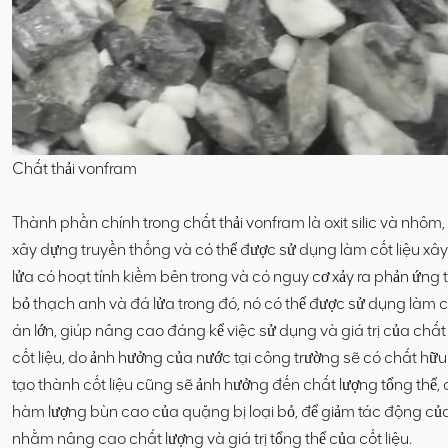
Chất thải vonfram
Thành phần chính trong chất thải vonfram là oxit silic và nhôm,
xây dựng truyền thống và có thể được sử dụng làm cốt liệu xâ
lửa có hoạt tính kiềm bên trong và có nguy cơ xảy ra phản ứng tổ
bỏ thạch anh và đá lửa trong đó, nó có thể được sử dụng làm c
án lớn, giúp nâng cao đáng kể việc sử dụng và giá trị của chấ
cốt liệu, do ảnh hưởng của nước tại công trường sẽ có chất hữ
tạo thành cốt liệu cũng sẽ ảnh hưởng đến chất lượng tổng thể,
hàm lượng bùn cao của quặng bị loại bỏ, để giảm tác động của
nhằm nâng cao chất lượng và giá trị tổng thể của cốt liệu.