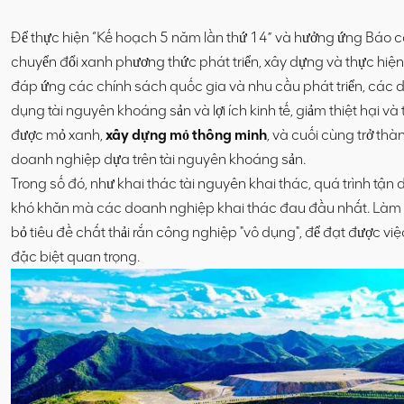
Để thực hiện “Kế hoạch 5 năm lần thứ 14” và hưởng ứng Báo cáo
chuyển đổi xanh phương thức phát triển, xây dựng và thực hiện
đáp ứng các chính sách quốc gia và nhu cầu phát triển, các
dụng tài nguyên khoáng sản và lợi ích kinh tế, giảm thiệt hại v
được mỏ xanh,
xây dựng mỏ thông minh
, và cuối cùng trở thà
doanh nghiệp dựa trên tài nguyên khoáng sản.
Trong số đó, như khai thác tài nguyên khai thác, quá trình tận
khó khăn mà các doanh nghiệp khai thác đau đầu nhất. Làm th
bỏ tiêu đề chất thải rắn công nghiệp "vô dụng", để đạt được việc
đặc biệt quan trọng.