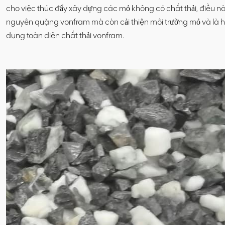
cho việc thúc đẩy xây dựng các mỏ không có chất thải, điều này 
nguyên quặng vonfram mà còn cải thiện môi trường mỏ và là hướ
dụng toàn diện chất thải vonfram.