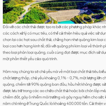
Đối với các chất thải được tạo ra bởi các phương pháp khác 
các cách xử lý có mục tiêu, có thể cải thiện hiệu quả việc sử 
chọn lại các hạt sau chất thải, chẳng hạn như quặng kim loại
loại cao hơn hạng kinh tế; đối với quặng phi kim loại về thàn
theo loại phân loại quặng, cuối cùng đạt được mục đích sử dụn
một phần thiết yếu của quá trình.
Hôm nay, chúng ta sẽ chủ yếu nói về một loại chất thải tiêu bi
chất lượng thấp, chủ yếu khoảng 0,1% ~ 0,7%, một lượng lớn chấ
quặng, chiếm tới 90% quặng ban đầu, hầu hết không được sử
được lưu trữ trong các ao chứa chất thải hoặc bãi chôn lấp mỏ
chiếm đất, gây ô nhiễm môi trường và gây nguy hiểm cho sức
năm chỉ riêng ở Trung Quốc là khoảng 400.000 tấn. Cải thiện vi