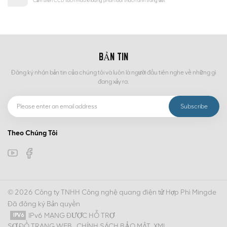
Cảm biến CCD tách màu khoáng phân loại thạch anh trong ướt
BẢN TIN
Đăng ký nhận bản tin của chúng tôi và luôn là người đầu tiên nghe về những gì
đang xảy ra.
Theo Chúng Tôi
© 2026 Công ty TNHH Công nghệ quang điện tử Hợp Phì Mingde
Đã đăng ký Bản quyền
IPv6 MẠNG ĐƯỢC HỖ TRỢ
SƠ ĐỒ TRANG WEB
CHÍNH SÁCH BẢO MẬT
XML