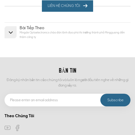
LIÊN HỆ CHÚNG TÔI
Bài Tiếp Theo
Mingde Optoelectronics chào đón lãnh đạo phó thị trưởng thành phố Mingguang đến
thăm công ty
BẢN TIN
Đăng ký nhận bản tin của chúng tôi và luôn là người đầu tiên nghe về những gì
đang xảy ra.
Theo Chúng Tôi