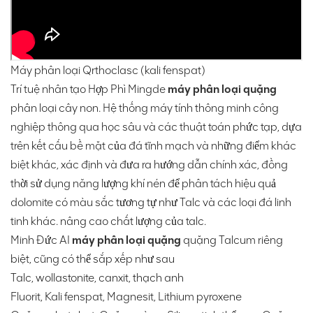
Máy phân loại Qrthoclasc (kali fenspat)
Trí tuệ nhân tạo Hợp Phì Mingde
máy phân loại quặng
phân loại cây non. Hệ thống máy tính thông minh công
nghiệp thông qua học sâu và các thuật toán phức tạp, dựa
trên kết cấu bề mặt của đá tĩnh mạch và những điểm khác
biệt khác, xác định và đưa ra hướng dẫn chính xác, đồng
thời sử dụng năng lượng khí nén để phân tách hiệu quả
dolomite có màu sắc tương tự như Talc và các loại đá linh
tinh khác. nâng cao chất lượng của talc.
Minh Đức AI
máy phân loại quặng
quặng Talcum riêng
biệt, cũng có thể sắp xếp như sau
Talc, wollastonite, canxit, thạch anh
Fluorit, Kali fenspat, Magnesit, Lithium pyroxene