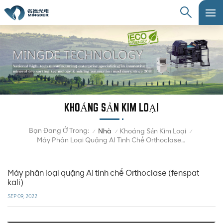
KHOÁNG SẢN KIM LOẠI
Bạn Đang Ở Trong:
Nhà
Khoáng Sản Kim Loại
/
/
/
Máy Phân Loại Quặng AI Tinh Chế Orthoclase (fenspat Kali)
Máy phân loại quặng AI tinh chế Orthoclase (fenspat
kali)
SEP 09, 2022