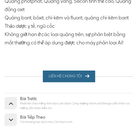
Quặng photphat, Quặng vàng, Silicon tinh thể cao, Quặng
đồng oxit
Quặng barit, bôxit, chì-kẽm và fluorit, quặng chì-kẽm barit
Thảo dược y tế, ngũ cốc
Không giới hạn ở các loại quặng trên, sự phân biệt bằng
mắt thường có thể áp dụng được cho máy phân loại AI!
LIÊN HỆ CHÚNG TÔI
Bài Trước
Nhiệt liệt chào mừng lãnh đạo Liên đoàn Công thương thành phố Bengbu đến thăm và
hướng dẫn đoàn kiểm tra
Bài Tiếp Theo
Cát khoáng loại tách màu Cát thạch anh