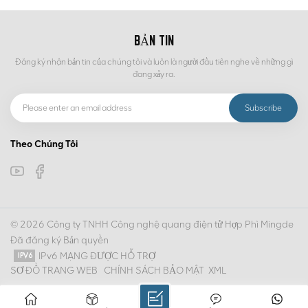
BẢN TIN
Đăng ký nhận bản tin của chúng tôi và luôn là người đầu tiên nghe về những gì
đang xảy ra.
Theo Chúng Tôi
© 2026 Công ty TNHH Công nghệ quang điện tử Hợp Phì Mingde
Đã đăng ký Bản quyền
IPv6 MẠNG ĐƯỢC HỖ TRỢ
SƠ ĐỒ TRANG WEB
CHÍNH SÁCH BẢO MẬT
XML