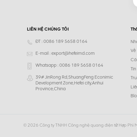
LIÊN HỆ CHÚNG TÔI
Th
ĐT :
0086 189 5658 0164
Nh
Về
E-mail :
export@hefeimd.com
Cá
Whatsapp :
0086 189 5658 0164
Tin
39# JinRong Rd,ShuangFeng Econimic
Tru
Development Zone,Hefei city,Anhui
Liê
Province,China
Bl
© 2026 Công ty TNHH Công nghệ quang điện tử Hợp Phì 