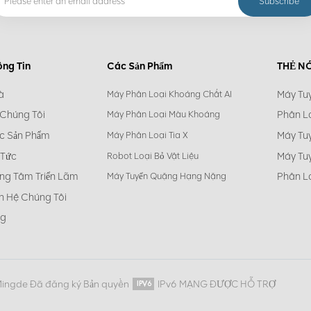
ông Tin
Các Sản Phẩm
THẺ N
à
Máy Tu
Máy Phân Loại Khoáng Chất AI
 Chúng Tôi
Phân L
Máy Phân Loại Màu Khoáng
c Sản Phẩm
Máy Tu
Máy Phân Loại Tia X
 Tức
Máy Tu
Robot Loại Bỏ Vật Liệu
ng Tâm Triển Lãm
Phân L
Máy Tuyển Quặng Hạng Nặng
n Hệ Chúng Tôi
og
Mingde Đã đăng ký Bản quyền
IPv6 MẠNG ĐƯỢC HỖ TRỢ