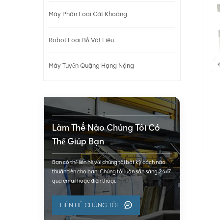
Máy Phân Loại Cát Khoáng
Robot Loại Bỏ Vật Liệu
Máy Tuyển Quặng Hạng Nặng
Làm Thế Nào Chúng Tôi Có
Thể Giúp Bạn
Bạn có thể liên hệ với chúng tôi bất kỳ cách nào
thuận tiện cho bạn. Chúng tôi luôn sẵn sàng 24/7
qua email hoặc điện thoại.
LIÊN HỆ CHÚNG TÔI