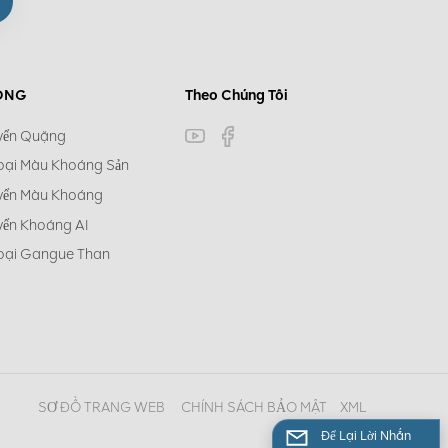
ÓNG
Theo Chúng Tôi
yển Quặng
oại Màu Khoáng Sản
yển Màu Khoáng
yển Khoáng AI
oại Gangue Than
SƠ ĐỒ TRANG WEB
CHÍNH SÁCH BẢO MẬT
XML
Để Lại Lời Nhắn