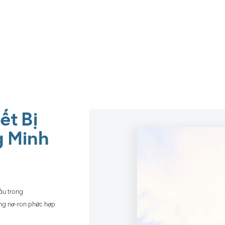
ết Bị
g Minh
đầu trong
ạng nơ-ron phức hợp