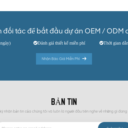
m đối tác để bắt đầu dự án OEM / ODM 
 ngày)
Đánh giá thiết kế miễn phí
Thời gian dẫ
Nhận Báo Giá Miễn Phí
BẢN TIN
ý nhận bản tin của chúng tôi và luôn là người đầu tiên nghe về những gì đang 