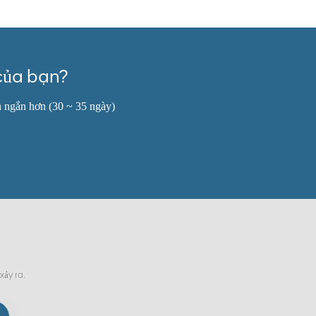
của bạn?
n ngắn hơn (30 ~ 35 ngày)
xảy ra.