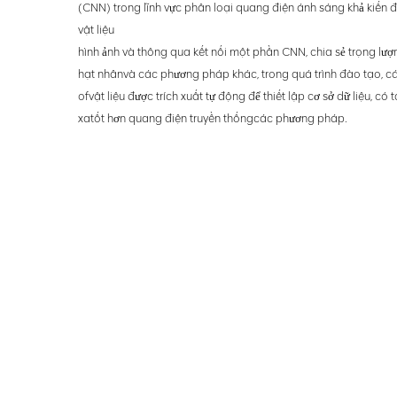
(CNN) trong lĩnh vực phân loại quang điện ánh sáng khả kiến để
vật liệu
hình ảnh và thông qua kết nối một phần CNN, chia sẻ trọng lượn
hạt nhân
và các phương pháp khác, trong quá trình đào tạo, c
of
vật liệu được trích xuất tự động để thiết lập cơ sở dữ liệu, có
xa
tốt hơn quang điện truyền thống
các phương pháp.