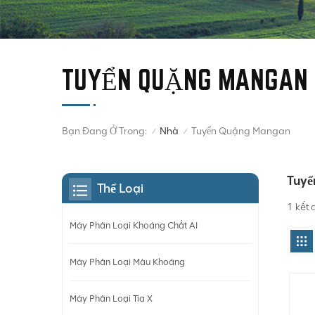
TUYỂN QUẶNG MANGAN
Bạn Đang Ở Trong:
Tuyển Quặng Mangan
Nhà
/
/
Tuyể
Thể Loại
1 kết
Máy Phân Loại Khoáng Chất AI
Máy Phân Loại Màu Khoáng
Máy Phân Loại Tia X