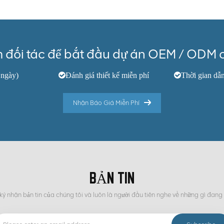
m đối tác để bắt đầu dự án OEM / ODM 
 ngày)
Đánh giá thiết kế miễn phí
Thời gian dẫ
Nhận Báo Giá Miễn Phí
BẢN TIN
ý nhận bản tin của chúng tôi và luôn là người đầu tiên nghe về những gì đang 