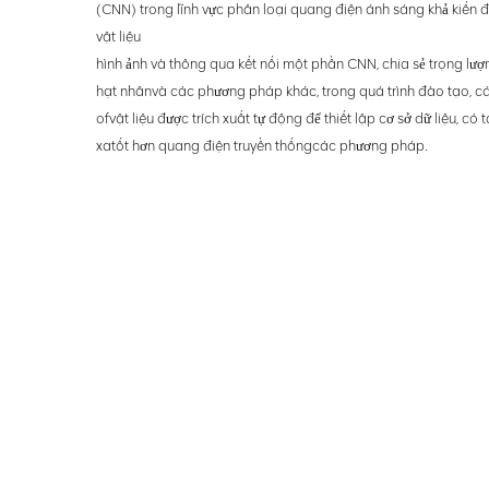
(CNN) trong lĩnh vực phân loại quang điện ánh sáng khả kiến để
vật liệu
hình ảnh và thông qua kết nối một phần CNN, chia sẻ trọng lượn
hạt nhân
và các phương pháp khác, trong quá trình đào tạo, c
of
vật liệu được trích xuất tự động để thiết lập cơ sở dữ liệu, có
xa
tốt hơn quang điện truyền thống
các phương pháp.