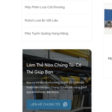
Máy Phân Loại Cát Khoáng
Robot Loại Bỏ Vật Liệu
Máy Tuyển Quặng Hạng Nặng
Má
Làm Thế Nào Chúng Tôi Có
Thể Giúp Bạn
Bạn có thể liên hệ với chúng tôi bất kỳ cách nào
thuận tiện cho bạn. Chúng tôi luôn sẵn sàng 24/7
qua email hoặc điện thoại.
LIÊN HỆ CHÚNG TÔI