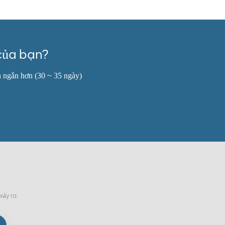
của bạn?
n ngắn hơn (30 ~ 35 ngày)
xảy ra.