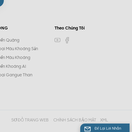
ÓNG
Theo Chúng Tôi
yển Quặng
oại Màu Khoáng Sản
yển Màu Khoáng
yển Khoáng AI
oại Gangue Than
SƠ ĐỒ TRANG WEB
CHÍNH SÁCH BẢO MẬT
XML
Để Lại Lời Nhắn