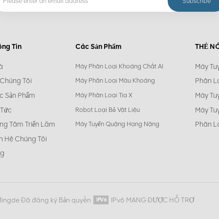
ông Tin
Các Sản Phẩm
THẺ N
à
Máy Tu
Máy Phân Loại Khoáng Chất AI
 Chúng Tôi
Phân L
Máy Phân Loại Màu Khoáng
c Sản Phẩm
Máy Tu
Máy Phân Loại Tia X
 Tức
Máy Tu
Robot Loại Bỏ Vật Liệu
ng Tâm Triển Lãm
Phân L
Máy Tuyển Quặng Hạng Nặng
n Hệ Chúng Tôi
og
Mingde Đã đăng ký Bản quyền
IPv6 MẠNG ĐƯỢC HỖ TRỢ